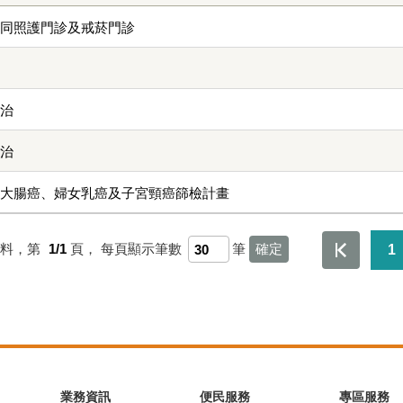
共同照護門診及戒菸門診
防治
防治
、大腸癌、婦女乳癌及子宮頸癌篩檢計畫
資料，第
1/1
頁，
每頁顯示筆數
筆
1
業務資訊
便民服務
專區服務